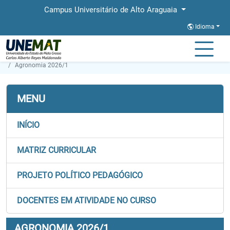
Campus Universitário de Alto Araguaia
Idioma
Página Inicial
Faculdades
FALECT
Graduação
Agronomia 2026/1
MENU
INÍCIO
MATRIZ CURRICULAR
PROJETO POLÍTICO PEDAGÓGICO
DOCENTES EM ATIVIDADE NO CURSO
AGRONOMIA 2026/1