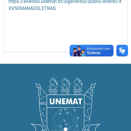
https://eventos.unemat.br/sigeventos/public/evento/X
XVSEMANADELETRAS