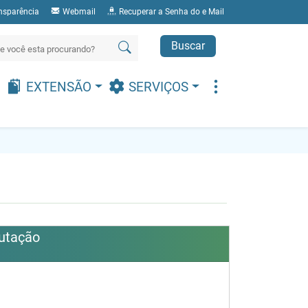
nsparência
Webmail
Recuperar a Senha do e Mail
Buscar
EXTENSÃO
SERVIÇOS
utação