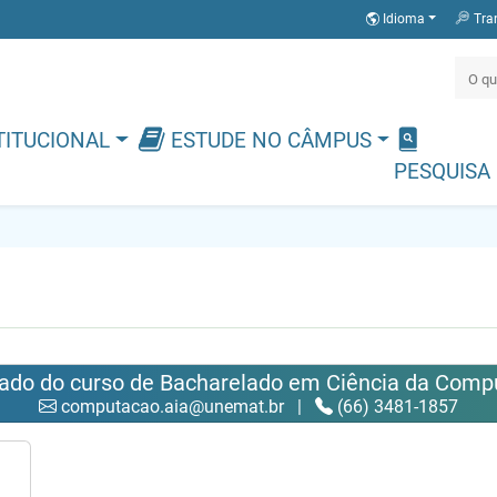
Idioma
Tra
TITUCIONAL
ESTUDE NO CÂMPUS
PESQUISA
iado do curso de Bacharelado em Ciência da Comp
computacao.aia@unemat.br
|
(66) 3481-1857