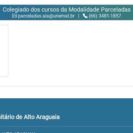
Colegiado dos cursos da Modalidade Parceladas
parceladas.aia@unemat.br
|
(66) 3481-1857
tário de Alto Araguaia