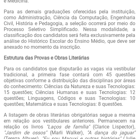
e Medicina.
Para as demais graduações oferecidas pela instituição,
como Administração, Ciência da Computação, Engenharia
Civil, História e Pedagogia, a seleção ocorrerá por meio do
Processo Seletivo Simplificado. Nessa modalidade, a
classificação dos candidatos será feita exclusivamente pela
análise do Histórico Escolar do Ensino Médio, que deve ser
anexado no momento da inscrição.
Estrutura das Provas e Obras Literárias
Para os candidatos que disputarão as vagas via vestibular
tradicional, a primeira fase contará com 45 questões
objetivas conforme a distribuição das disciplinas por áreas
do conhecimento: Ciências da Natureza e suas Tecnologias:
15 questões; Ciências Humanas e suas Tecnologias: 12
questões; Linguagens, Códigos e suas Tecnologias: 10
questões; Matemática e suas Tecnologias: 8 questões.
A listagem de obras literárias obrigatórias segue a mesma
em relação aos vestibulares anteriores. Permanecem na
relação os livros
"Laços de família"
(Clarice Lispector),
"Jardim de ossos"
(Marli Walker),
"A dança do jaguar"
(Tereza Albues),
"Eu sou Macuxi e outras histórias"
(Julie