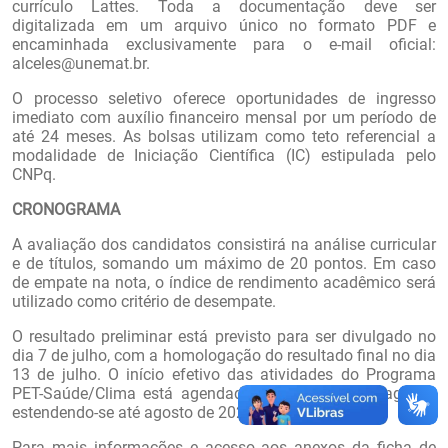
currículo Lattes. Toda a documentação deve ser
digitalizada em um arquivo único no formato PDF e
encaminhada exclusivamente para o e-mail oficial:
alceles@unemat.br.
O processo seletivo oferece oportunidades de ingresso
imediato com auxílio financeiro mensal por um período de
até 24 meses. As bolsas utilizam como teto referencial a
modalidade de Iniciação Científica (IC) estipulada pelo
CNPq.
CRONOGRAMA
A avaliação dos candidatos consistirá na análise curricular
e de títulos, somando um máximo de 20 pontos. Em caso
de empate na nota, o índice de rendimento acadêmico será
utilizado como critério de desempate.
O resultado preliminar está previsto para ser divulgado no
dia 7 de julho, com a homologação do resultado final no dia
13 de julho. O início efetivo das atividades do Programa
PET-Saúde/Clima está agendado para o dia 3 de agosto,
estendendo-se até agosto de 2028.
Para mais informações e acesso aos anexos da ficha de