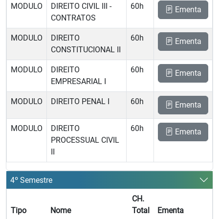
MODULO
DIREITO CIVIL III -
60h
Ementa
CONTRATOS
MODULO
DIREITO
60h
Ementa
CONSTITUCIONAL II
MODULO
DIREITO
60h
Ementa
EMPRESARIAL I
MODULO
DIREITO PENAL I
60h
Ementa
MODULO
DIREITO
60h
Ementa
PROCESSUAL CIVIL
II
4º Semestre
CH.
Tipo
Nome
Total
Ementa