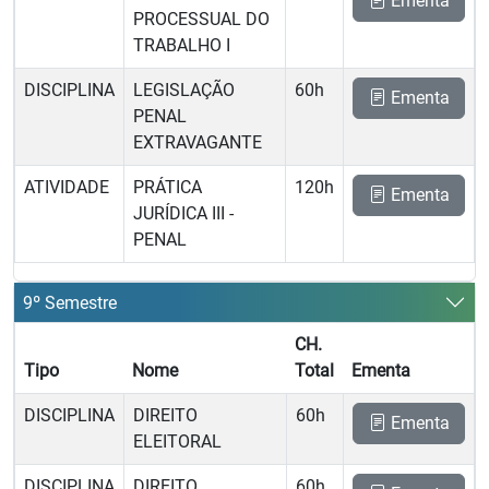
Ementa
PROCESSUAL DO
TRABALHO I
DISCIPLINA
LEGISLAÇÃO
60h
Ementa
PENAL
EXTRAVAGANTE
ATIVIDADE
PRÁTICA
120h
Ementa
JURÍDICA III -
PENAL
9º Semestre
CH.
Tipo
Nome
Total
Ementa
DISCIPLINA
DIREITO
60h
Ementa
ELEITORAL
DISCIPLINA
DIREITO
60h