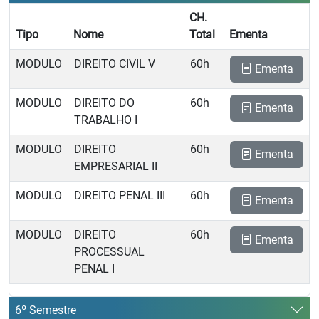
CH.
Tipo
Nome
Total
Ementa
MODULO
DIREITO CIVIL V
60h
Ementa
MODULO
DIREITO DO
60h
Ementa
TRABALHO I
MODULO
DIREITO
60h
Ementa
EMPRESARIAL II
MODULO
DIREITO PENAL III
60h
Ementa
MODULO
DIREITO
60h
Ementa
PROCESSUAL
PENAL I
6º Semestre