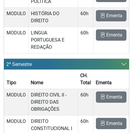
POLÍTICA
MODULO
HISTÓRIA DO
60h
Ementa
DIREITO
MODULO
LINGUA
60h
Ementa
PORTUGUESA E
REDAÇÃO
2º Semestre
CH.
Tipo
Nome
Total
Ementa
MODULO
DIREITO CIVIL II -
60h
Ementa
DIREITO DAS
OBRIGAÇÕES
MODULO
DIREITO
60h
Ementa
CONSTITUCIONAL I