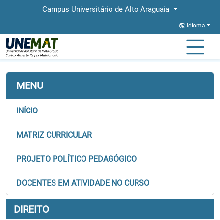
Campus Universitário de Alto Araguaia
Idioma
Página Inicial
Faculdades
FALECT
Graduação
Direito
Matriz
MENU
INÍCIO
MATRIZ CURRICULAR
PROJETO POLÍTICO PEDAGÓGICO
DOCENTES EM ATIVIDADE NO CURSO
DIREITO