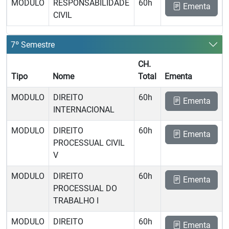
MODULO
RESPONSABILIDADE
60h
Ementa
CIVIL
7º Semestre
CH.
Tipo
Nome
Total
Ementa
MODULO
DIREITO
60h
Ementa
INTERNACIONAL
MODULO
DIREITO
60h
Ementa
PROCESSUAL CIVIL
V
MODULO
DIREITO
60h
Ementa
PROCESSUAL DO
TRABALHO I
MODULO
DIREITO
60h
Ementa