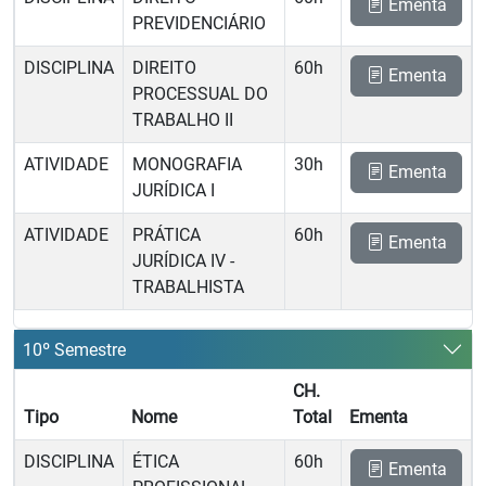
Ementa
PREVIDENCIÁRIO
DISCIPLINA
DIREITO
60h
Ementa
PROCESSUAL DO
TRABALHO II
ATIVIDADE
MONOGRAFIA
30h
Ementa
JURÍDICA I
ATIVIDADE
PRÁTICA
60h
Ementa
JURÍDICA IV -
TRABALHISTA
10º Semestre
CH.
Tipo
Nome
Total
Ementa
DISCIPLINA
ÉTICA
60h
Ementa