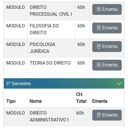
MODULO
DIREITO
60h
Ementa
PROCESSUAL CIVIL I
MODULO
FILOSOFIA DO
60h
Ementa
DIREITO
MODULO
PSICOLOGIA
60h
Ementa
JURÍDICA
MODULO
TEORIA DO DIREITO
60h
Ementa
3º Semestre
CH.
Tipo
Nome
Total
Ementa
MODULO
DIREITO
60h
Ementa
ADMINISTRATIVO I