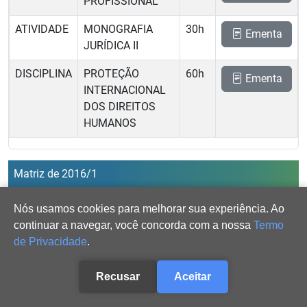
PROFISSIONAL
ATIVIDADE
MONOGRAFIA
30h
Ementa
JURÍDICA II
DISCIPLINA
PROTEÇÃO
60h
Ementa
INTERNACIONAL
DOS DIREITOS
HUMANOS
Matriz de 2016/1
Componentes Optativos
Nós usamos cookies para melhorar sua experiência. Ao
continuar a navegar, você concorda com a nossa
Termo
CH.
de Privacidade
.
Tipo
Nome
Total
Ementa
DISCIPLINA
ATIVIDADES
150h
Recusar
Aceitar
COMPLEMENTAR
Ementa