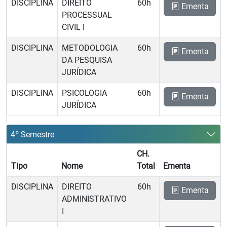
DISCIPLINA
DIREITO
60h
Ementa
PROCESSUAL
CIVIL I
DISCIPLINA
METODOLOGIA
60h
Ementa
DA PESQUISA
JURÍDICA
DISCIPLINA
PSICOLOGIA
60h
Ementa
JURÍDICA
4º Semestre
CH.
Tipo
Nome
Total
Ementa
DISCIPLINA
DIREITO
60h
Ementa
ADMINISTRATIVO
I