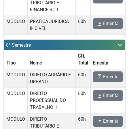
TRIBUTÁRIO E
FINANCEIRO I
MODULO
PRÁTICA JURÍDICA
60h
Ementa
II- CÍVEL
8º Semestre
CH.
Tipo
Nome
Total
Ementa
MODULO
DIREITO AGRÁRIO E
60h
Ementa
URBANO
MODULO
DIREITO
60h
Ementa
PROCESSUAL DO
TRABALHO II
MODULO
DIREITO
60h
Ementa
TRIBUTÁRIO E